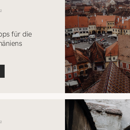
2
pps für die
mäniens
2