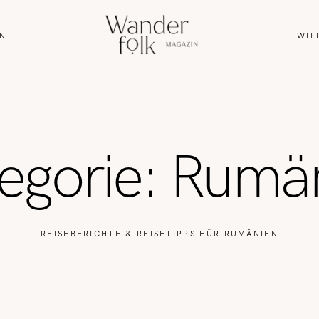
N
WIL
HOME
ABOUT
egorie: Rumä
REISEN
WANDERN
REISEBERICHTE & REISETIPPS FÜR RUMÄNIEN
WILDLIFE