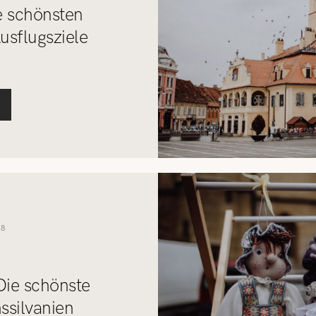
e schönsten
usflugsziele
18
ie schönste
ssilvanien