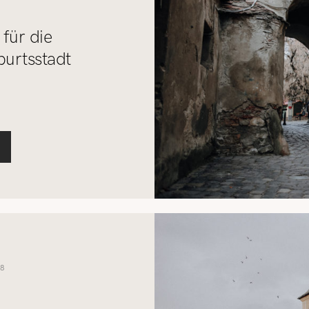
 für die
urtsstadt
8