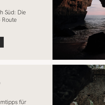
h Süd: Die
p Route
1
imtipps für