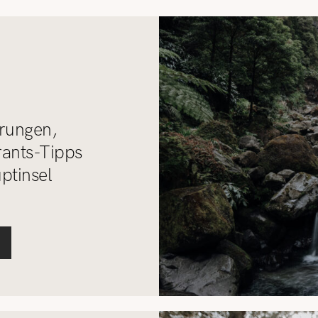
REISETIPPS
SHOP
KONTAKT
rungen,
rants-Tipps
ptinsel