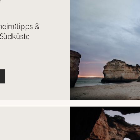
1
heim)tipps &
 Südküste
1