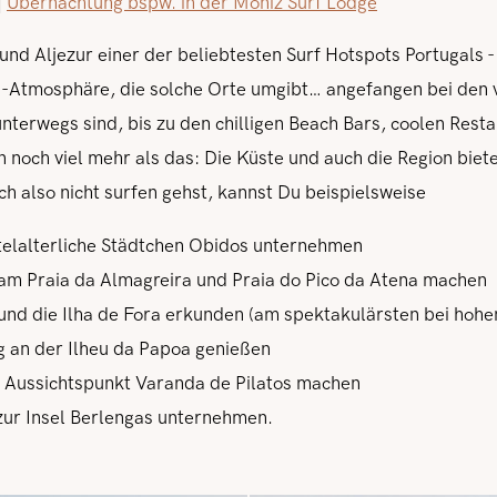
|
Übernachtung bspw. in der Moniz Surf Lodge
 und Aljezur einer der beliebtesten Surf Hotspots Portugals - 
Atmosphäre, die solche Orte umgibt… angefangen bei den v
 unterwegs sind, bis zu den chilligen Beach Bars, coolen Rest
 noch viel mehr als das: Die Küste und auch die Region biet
h also nicht surfen gehst, kannst Du beispielsweise
ttelalterliche Städtchen Obidos unternehmen
am Praia da Almagreira und Praia do Pico da Atena machen
 und die Ilha de Fora erkunden (am spektakulärsten bei hoh
 an der Ilheu da Papoa genießen
 Aussichtspunkt Varanda de Pilatos machen
 zur Insel Berlengas unternehmen.