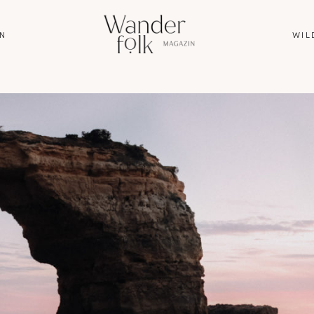
N
WIL
HOME
ABOUT
REISEN
WANDERN
WILDLIFE