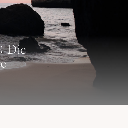
: Die
te