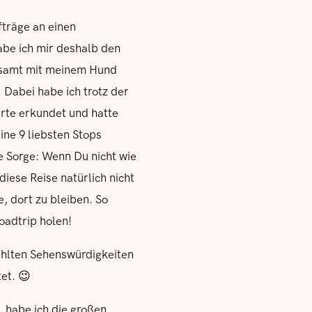
fträge an einen
be ich mir deshalb den
gesamt mit meinem Hund
 Dabei habe ich trotz der
rte erkundet und hatte
ine 9 liebsten Stops
e Sorge: Wenn Du nicht wie
iese Reise natürlich nicht
e, dort zu bleiben. So
oadtrip holen!
ählten Sehenswürdigkeiten
et. 😉
, habe ich die großen