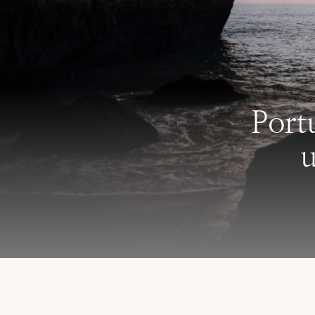
Port
u