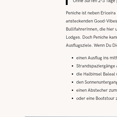
Ohne Surfen 2-3 Tage 
Peniche ist neben Ericeira
ansteckenden Good-Vibes-
BullifahrerInnen, die hier
Lodges. Doch Peniche kann
Ausflugsziele. Wenn Du Dic
einen Ausflug ins mi
Strandspaziergänge 
die Halbinsel Baleal
den Sonnenuntergang
einen Abstecher zum
oder eine Bootstour