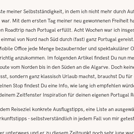
te meiner Selbstständigkeit, in dem ich nicht mehr durch Au
war. Mit dem ersten Tag meiner neu gewonnenen Freiheit ha
n Roadtrip nach Portugal erfüllt. Acht Wochen war ich ins
inmal von Nord nach Süd durch (fast) ganz Portugal gereist.
Mobile Office jede Menge bezaubernder und spektakulärer O
 richtig anzukommen. Im folgenden Artikel findest Du nun me
oute vom Norden bis in den Süden an die Algarve. Doch kein
sst, sondern ganz klassisch Urlaub machst, brauchst Du für d
zelnen Stop findest Du eine Info, wie lang ich empfehlen würd
deinem Zeitfenster Inspiration für deinen eigenen Portugal R
dem Reiseziel konkrete Ausflugstipps, eine Liste an ausgew
kunftstipps - selbstverständlich in jedem Fall von mir getest
ber unterwegs und er zu diesem Zeitpunkt noch sehr jung war