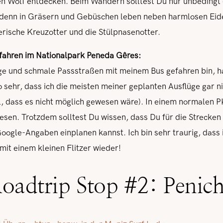
en Wolf entdecken. Beim Wandern solltest Du nur unbedingt
denn in Gräsern und Gebüschen leben neben harmlosen Eide
erische Kreuzotter und die Stülpnasenotter.
ofahren im Nationalpark Peneda Gêres:
nge und schmale Passstraßen mit meinem Bus gefahren bin, h
so sehr, dass ich die meisten meiner geplanten Ausflüge gar
ll, dass es nicht möglich gewesen wäre). In einem normalen
esen. Trotzdem solltest Du wissen, dass Du für die Strecken
oogle-Angaben einplanen kannst. Ich bin sehr traurig, dass i
mit einem kleinen Flitzer wieder!
Roadtrip Stop #2: Penic