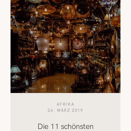
REISETIPPS
SHOP
KONTAKT
AFRIKA
26. MÄRZ 2019
Die 11 schönsten