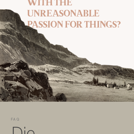
WITH THE
UNREASONABLE
PASSION FOR THINGS?
FAQ
Die