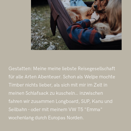
Gestatten: Meine meine liebste Reisegesellschaft
für alle Arten Abenteuer. Schon als Welpe mochte
Timber nichts lieber, als sich mit mir im Zelt in
meinen Schlafsack zu kuscheln… inzwischen
fahren wir zusammen Longboard, SUP, Kanu und
Seilbahn - oder mit meinem VW T5 "Emma"
wochenlang durch Europas Norden.