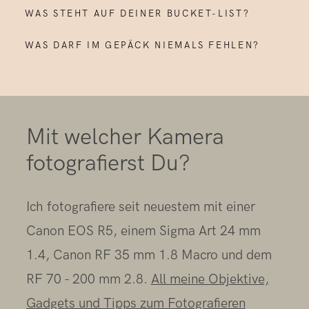
WAS STEHT AUF DEINER BUCKET-LIST?
WAS DARF IM GEPÄCK NIEMALS FEHLEN?
Mit welcher Kamera
fotografierst Du?
Ich fotografiere seit neuestem mit einer
Loop-Earplugs
Canon EOS R5, einem Sigma Art 24 mm
Cheryl Strayed
500 Kilometer
1.4, Canon RF 35 mm 1.8 Macro und dem
über ihre Wanderung auf dem PCT
lange Wanderung auf dem Alpe Adria Trail
RF 70 - 200 mm 2.8.
All meine Objektive,
Gadgets und Tipps zum Fotografieren
Artikel mit Buch-