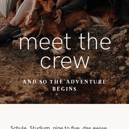
REISETIPPS
meet the
SHOP
crew
KONTAKT
AND SO THE ADVENTURE
BEGINS
Schule, Studium, nine to five, das ewige