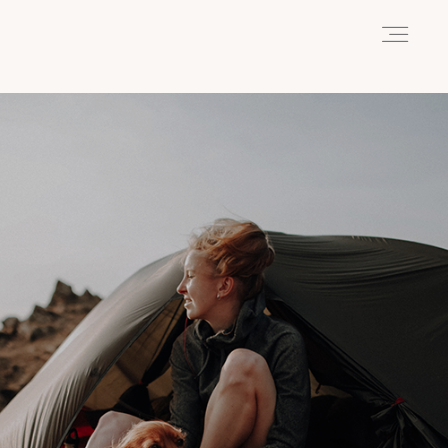
HOME
ABOUT
REISEN
WANDERN
WILDLIFE