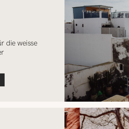
ür die weisse
er