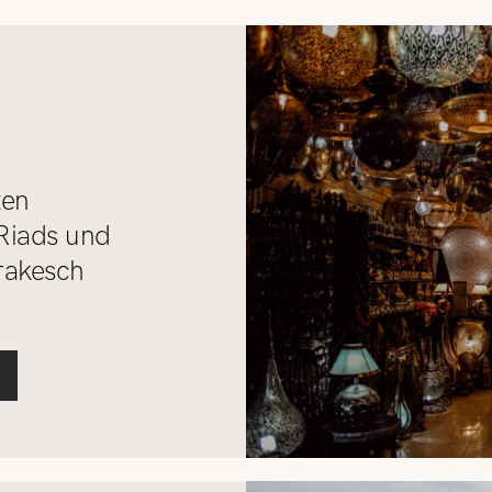
REISETIPPS
SHOP
KONTAKT
ten
Riads und
rakesch