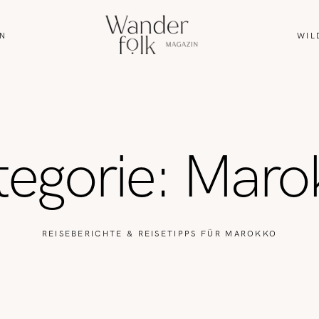
N
WIL
HOME
ABOUT
tegorie: Maro
REISEN
WANDERN
REISEBERICHTE & REISETIPPS FÜR MAROKKO
WILDLIFE