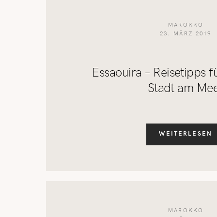
MAROKKO
23. MÄRZ 2019
Essaouira – Reisetipps f
Stadt am Me
WEITERLESEN
MAROKKO