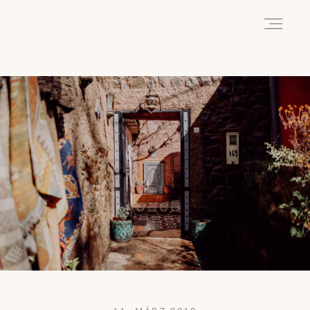
HOME
ABOUT
REISEN
WANDERN
WILDLIFE