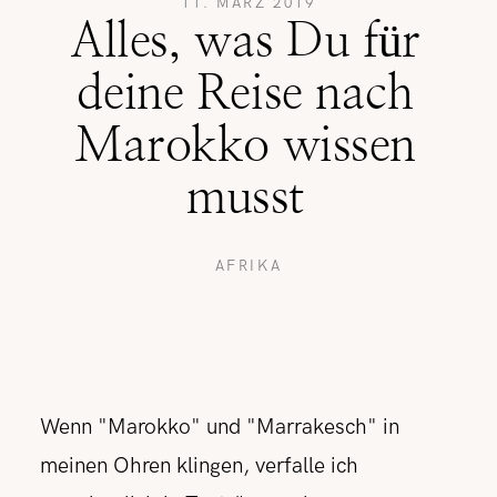
11. MÄRZ 2019
Alles, was Du für
REISETIPPS
deine Reise nach
Marokko wissen
SHOP
musst
KONTAKT
AFRIKA
Wenn "Marokko" und "Marrakesch" in
meinen Ohren klingen, verfalle ich