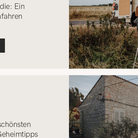
ie: Ein
hfahren
 schönsten
Geheimtipps