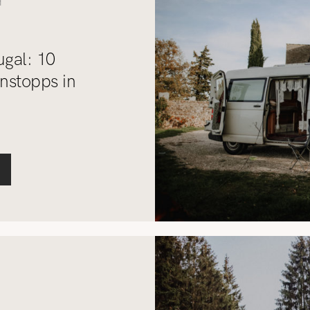
1
ugal: 10
nstopps in