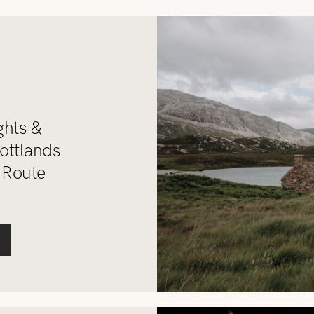
REISETIPPS
SHOP
KONTAKT
ghts &
ottlands
 Route