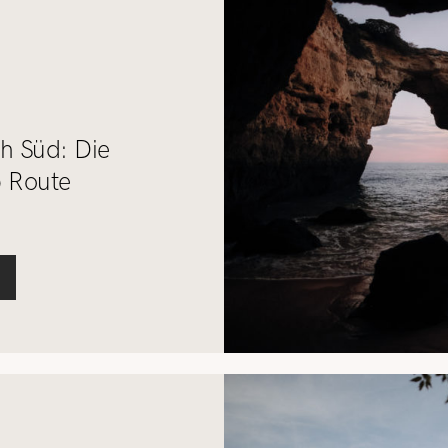
1
h Süd: Die
p Route