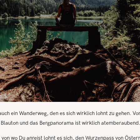
auch ein Wanderweg, den es sich wirklich lohnt zu gehen. Vo
n Blauton und das Bergpanorama ist wirklich atemberaubend
von wo Du anreist lohnt es sich, den Wurzenpass von Österr