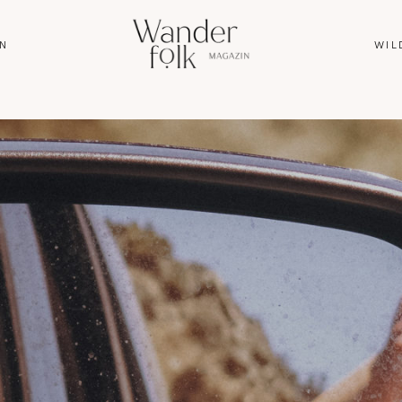
N
WIL
HOME
ABOUT
REISEN
WANDERN
WILDLIFE