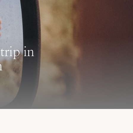
rip in
n