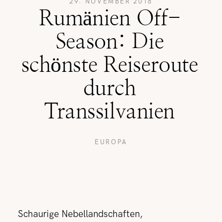
29. NOVEMBER 2018
Rumänien Off-
REISETIPPS
Season: Die
schönste Reiseroute
SHOP
durch
Transsilvanien
KONTAKT
EUROPA
Schaurige Nebellandschaften,