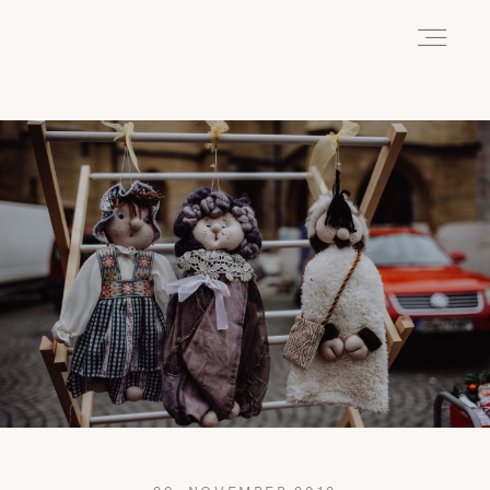
HOME
ABOUT
REISEN
WANDERN
WILDLIFE