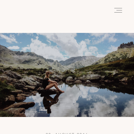
HOME
ABOUT
REISEN
WANDERN
WILDLIFE