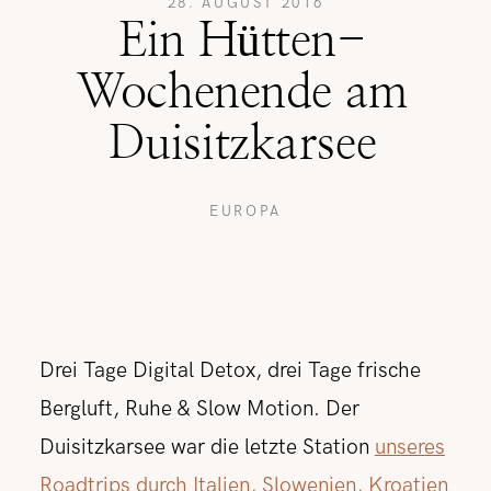
28. AUGUST 2016
Ein Hütten-
REISETIPPS
Wochenende am
Duisitzkarsee
SHOP
EUROPA
KONTAKT
Drei Tage Digital Detox, drei Tage frische
Bergluft, Ruhe & Slow Motion. Der
Duisitzkarsee war die letzte Station
unseres
Roadtrips durch Italien, Slowenien, Kroatien