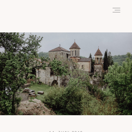
HOME
ABOUT
REISEN
WANDERN
WILDLIFE