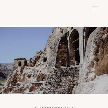
HOME
ABOUT
REISEN
WANDERN
WILDLIFE