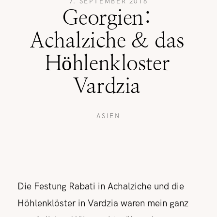
7. SEPTEMBER 2018
Georgien:
REISETIPPS
Achalziche & das
Höhlenkloster
SHOP
Vardzia
KONTAKT
ASIEN
Die Festung Rabati in Achalziche und die
Höhlenklöster in Vardzia waren mein ganz