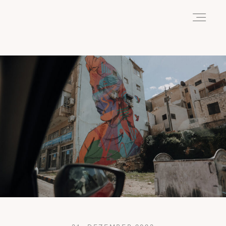
HOME
ABOUT
REISEN
WANDERN
WILDLIFE