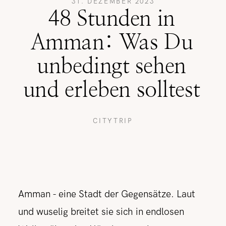
31. DEZEMBER 2023
48 Stunden in
REISETIPPS
Amman: Was Du
unbedingt sehen
SHOP
und erleben solltest
KONTAKT
CITYTRIP
Amman - eine Stadt der Gegensätze. Laut
und wuselig breitet sie sich in endlosen