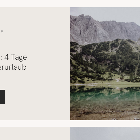
REISETIPPS
SHOP
19
KONTAKT
: 4 Tage
erurlaub