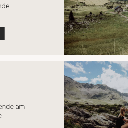
nde
ende am
e