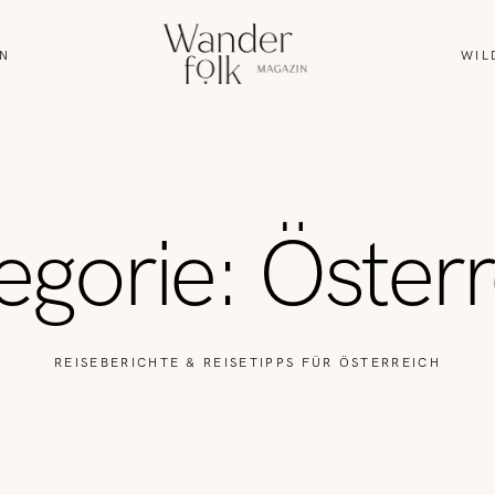
N
WIL
HOME
ABOUT
egorie: Österr
REISEN
WANDERN
REISEBERICHTE & REISETIPPS FÜR ÖSTERREICH
WILDLIFE