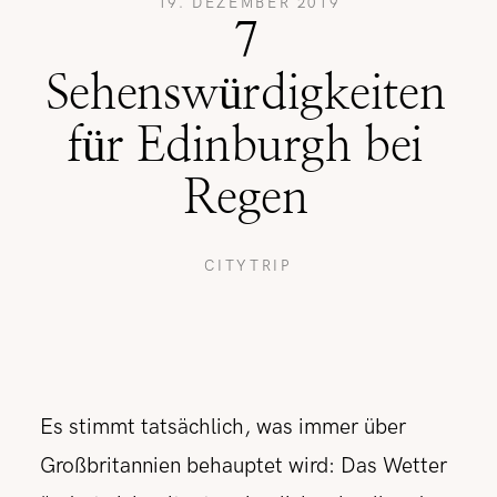
19. DEZEMBER 2019
7
REISETIPPS
Sehenswürdigkeiten
für Edinburgh bei
SHOP
Regen
KONTAKT
CITYTRIP
Es stimmt tatsächlich, was immer über
Großbritannien behauptet wird: Das Wetter