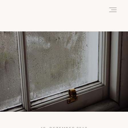
HOME
ABOUT
REISEN
WANDERN
WILDLIFE