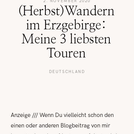
2. NOVEMBER 2020
(Herbst)Wandern
REISETIPPS
im Erzgebirge:
Meine 3 liebsten
SHOP
Touren
KONTAKT
DEUTSCHLAND
Anzeige /// Wenn Du vielleicht schon den
einen oder anderen Blogbeitrag von mir