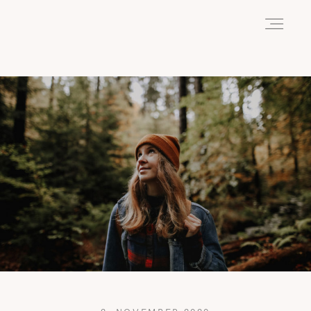
HOME
ABOUT
REISEN
WANDERN
WILDLIFE