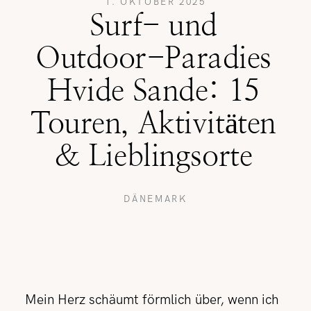
1. OKTOBER 2025
Surf- und
REISETIPPS
Outdoor-Paradies
Hvide Sande: 15
SHOP
Touren, Aktivitäten
& Lieblingsorte
KONTAKT
DÄNEMARK
Mein Herz schäumt förmlich über, wenn ich