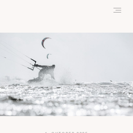
HOME
ABOUT
REISEN
WANDERN
WILDLIFE