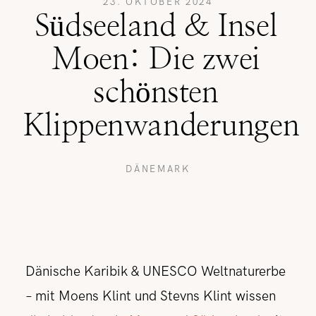
23. OKTOBER 2024
Südseeland & Insel
REISETIPPS
Moen: Die zwei
schönsten
SHOP
Klippenwanderungen
KONTAKT
DÄNEMARK
Dänische Karibik & UNESCO Weltnaturerbe
– mit Moens Klint und Stevns Klint wissen