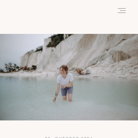
HOME
ABOUT
REISEN
WANDERN
WILDLIFE