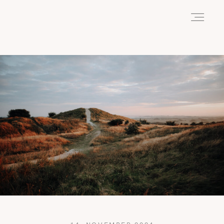
HOME
ABOUT
REISEN
WANDERN
WILDLIFE