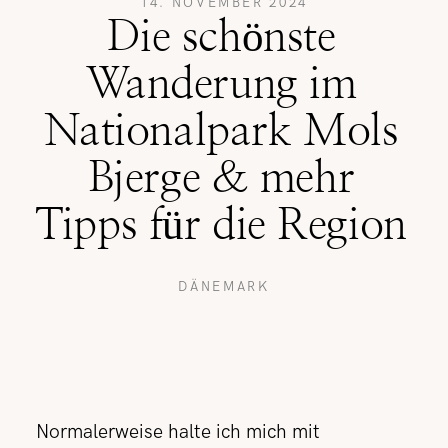
14. NOVEMBER 2024
Die schönste
REISETIPPS
Wanderung im
Nationalpark Mols
SHOP
Bjerge & mehr
Tipps für die Region
KONTAKT
DÄNEMARK
Normalerweise halte ich mich mit