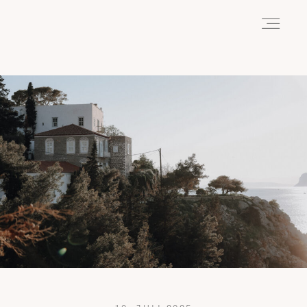
HOME
ABOUT
REISEN
WANDERN
WILDLIFE