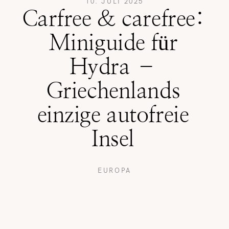
10. JULI 2025
Carfree & carefree:
REISETIPPS
Miniguide für
Hydra –
SHOP
Griechenlands
einzige autofreie
KONTAKT
Insel
EUROPA