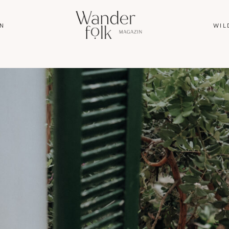
N
WIL
HOME
ABOUT
REISEN
WANDERN
WILDLIFE