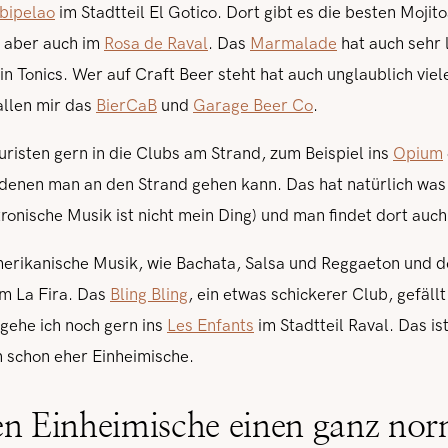
bipelao
im Stadtteil El Gotico. Dort gibt es die besten Mojit
s aber auch im
Rosa de Raval
. Das
Marmalade
hat auch sehr 
in Tonics. Wer auf Craft Beer steht hat auch unglaublich viel
allen mir das
BierCaB
und
Garage Beer Co
.
uristen gern in die Clubs am Strand, zum Beispiel ins
Opium
denen man an den Strand gehen kann. Das hat natürlich was.
tronische Musik ist nicht mein Ding) und man findet dort auc
merikanische Musik, wie Bachata, Salsa und Reggaeton und d
m La Fira. Das
Bling Bling
, ein etwas schickerer Club, gefäll
 gehe ich noch gern ins
Les Enfants
im Stadtteil Raval. Das is
n schon eher Einheimische.
en Einheimische einen ganz no