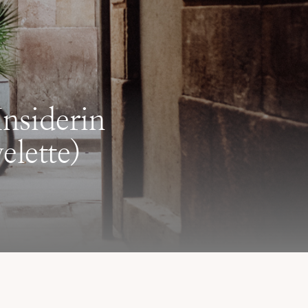
nsiderin
lette)