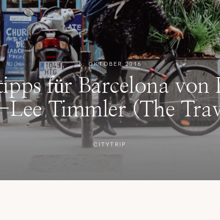
REISETIPPS
SHOP
6. OKTOBER 2016
KONTAKT
ipps für Barcelona von I
-Lee Timmler (The Trave
CITYTRIP