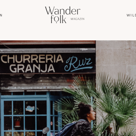
N
WIL
HOME
ABOUT
REISEN
WANDERN
WILDLIFE