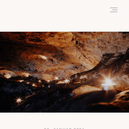
HOME
ABOUT
REISEN
WANDERN
WILDLIFE