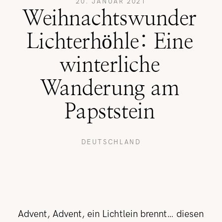
20. JANUAR 2021
Weihnachtswunder
REISETIPPS
Lichterhöhle: Eine
winterliche
SHOP
Wanderung am
Papststein
KONTAKT
DEUTSCHLAND
Advent, Advent, ein Lichtlein brennt… diesen