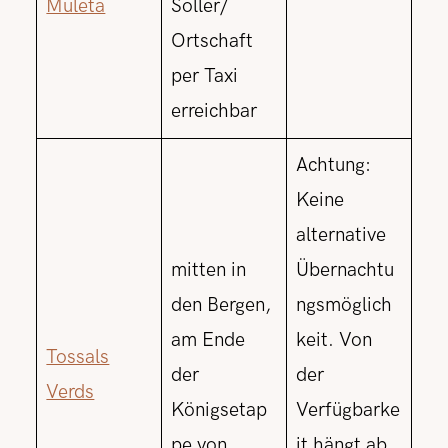
Muleta
Soller/
Ortschaft
per Taxi
erreichbar
Achtung:
Keine
alternative
mitten in
Übernachtu
den Bergen,
ngsmöglich
am Ende
keit. Von
Tossals
der
der
Verds
Königsetap
Verfügbarke
pe von
it hängt ab,