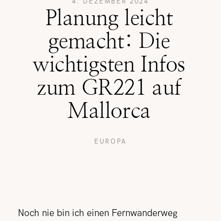
4. DEZEMBER 2024
Planung leicht
REISETIPPS
gemacht: Die
wichtigsten Infos
SHOP
zum GR221 auf
Mallorca
KONTAKT
EUROPA
Noch nie bin ich einen Fernwanderweg