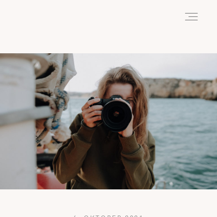
HOME
ABOUT
REISEN
WANDERN
WILDLIFE