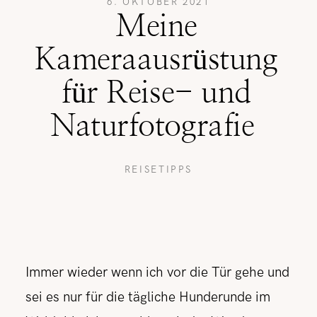
6. OKTOBER 2021
Meine
REISETIPPS
Kameraausrüstung
für Reise- und
SHOP
Naturfotografie
KONTAKT
REISETIPPS
Immer wieder wenn ich vor die Tür gehe und
sei es nur für die tägliche Hunderunde im