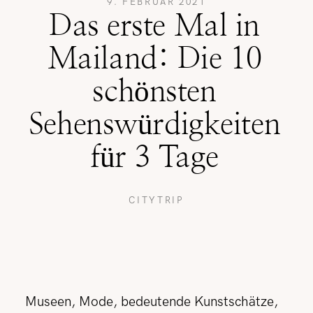
9. FEBRUAR 2021
Das erste Mal in
REISETIPPS
Mailand: Die 10
schönsten
SHOP
Sehenswürdigkeiten
für 3 Tage
KONTAKT
CITYTRIP
Museen, Mode, bedeutende Kunstschätze,