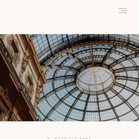
HOME
ABOUT
REISEN
WANDERN
WILDLIFE