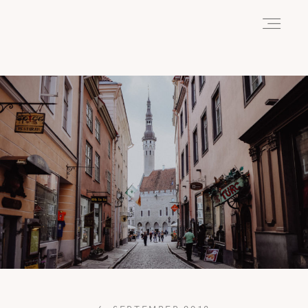
HOME
ABOUT
REISEN
WANDERN
WILDLIFE