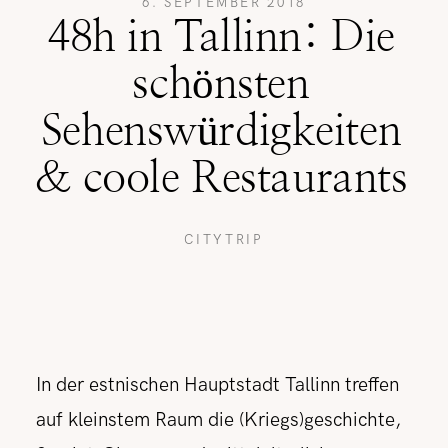
6. SEPTEMBER 2018
48h in Tallinn: Die
REISETIPPS
schönsten
Sehenswürdigkeiten
SHOP
& coole Restaurants
KONTAKT
CITYTRIP
In der estnischen Hauptstadt Tallinn treffen
auf kleinstem Raum die (Kriegs)geschichte,