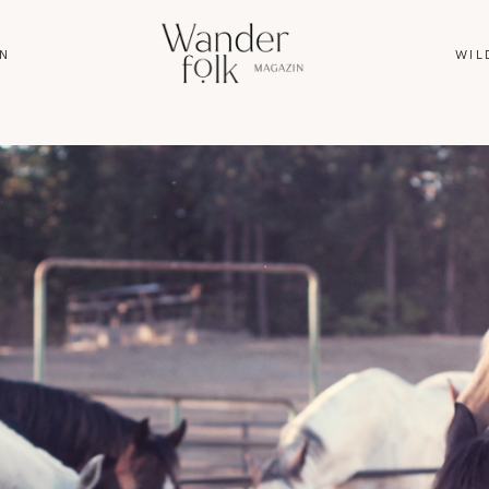
N
WIL
HOME
ABOUT
REISEN
WANDERN
WILDLIFE