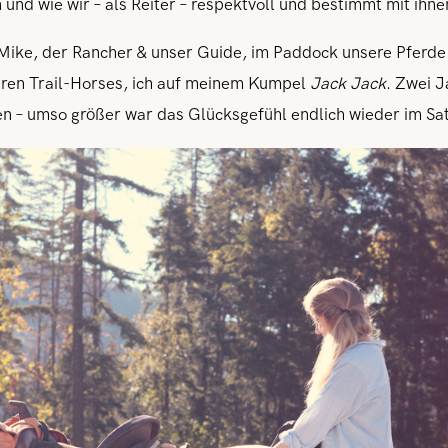
 und wie wir – als Reiter – respektvoll und bestimmt mit ihn
 Mike, der Rancher & unser Guide, im Paddock unsere Pferde 
eren Trail-Horses, ich auf meinem Kumpel
Jack Jack
. Zwei J
en – umso größer war das Glücksgefühl endlich wieder im Satt