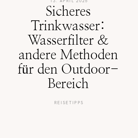
13. APRIL 2025
Sicheres
REISETIPPS
Trinkwasser:
Wasserfilter &
SHOP
andere Methoden
für den Outdoor-
KONTAKT
Bereich
REISETIPPS