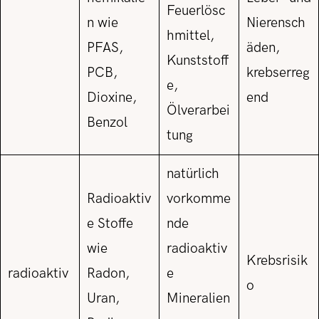
Feuerlösc
n wie
Nierensch
hmittel,
PFAS,
äden,
Kunststoff
PCB,
krebserreg
e,
Dioxine,
end
Ölverarbei
Benzol
tung
natürlich
Radioaktiv
vorkomme
e Stoffe
nde
wie
radioaktiv
Krebsrisik
radioaktiv
Radon,
e
o
Uran,
Mineralien