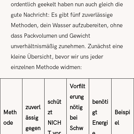
ordentlich geekelt haben nun auch gleich die
gute Nachricht: Es gibt fünf zuverlässige
Methoden, dein Wasser aufzubereiten, ohne
dass Packvolumen und Gewicht
unverhältnismäßig zunehmen. Zunächst eine
kleine Übersicht, bevor wir uns jeder
einzelnen Methode widmen:
Vorfilt
erung
schüt
benöti
zuverl
nötig
Meth
zt
gt
Beispi
ässig
bei
ode
NICH
Energi
el
gegen
Schw
T vor
e