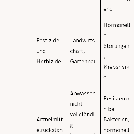
end
Hormonell
e
Pestizide
Landwirts
Störungen
und
chaft,
,
Herbizide
Gartenbau
Krebsrisik
o
Abwasser,
Resistenze
nicht
n bei
vollständi
Arzneimitt
Bakterien,
g
elrückstän
hormonell