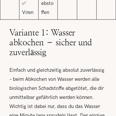
✅
ebsto
Viren
ffen
Variante 1: Wasser
abkochen – sicher und
zuverlässig
Einfach und gleichzeitig absolut zuverlässig
– beim Abkochen von Wasser werden alle
biologischen Schadstoffe abgetötet, die dir
unmittelbar gefährlich werden können.
Wichtig ist dabei nur, dass du das Wasser
eine Minute lang sprudeln lässt. Der einzige