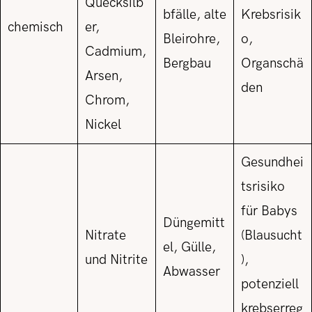
Quecksilb
bfälle, alte
Krebsrisik
chemisch
er,
Bleirohre,
o,
Cadmium,
Bergbau
Organschä
Arsen,
den
Chrom,
Nickel
Gesundhei
tsrisiko
für Babys
Düngemitt
Nitrate
(Blausucht
el, Gülle,
und Nitrite
),
Abwasser
potenziell
krebserreg