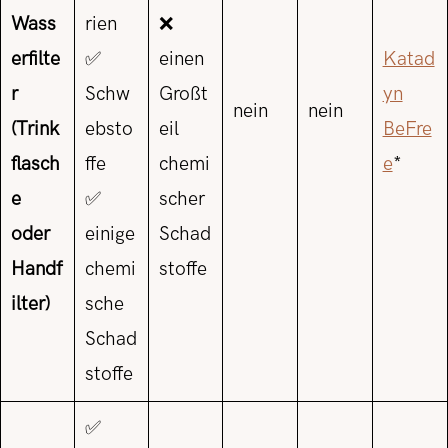
Wass
rien
❌
erfilte
✅
einen
Katad
r
Schw
Großt
yn
nein
nein
(Trink
ebsto
eil
BeFre
flasch
ffe
chemi
e
*
e
✅
scher
oder
einige
Schad
Handf
chemi
stoffe
ilter)
sche
Schad
stoffe
✅