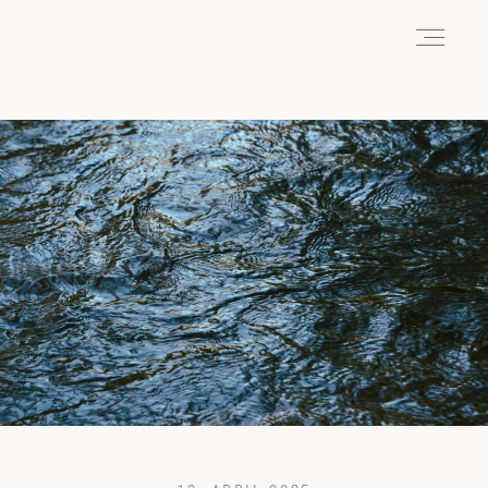
HOME
ABOUT
REISEN
WANDERN
WILDLIFE