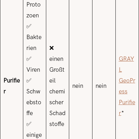
Proto
zoen
✅
Bakte
rien
❌
✅
einen
GRAY
Viren
Großt
L
Purifie
✅
eil
GeoPr
nein
nein
r
Schw
chemi
ess
ebsto
scher
Purifie
ffe
Schad
r
*
✅
stoffe
einige