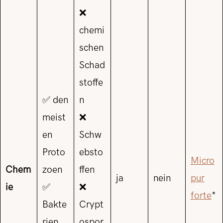
❌
chemi
schen
Schad
stoffe
✅ den
n
meist
❌
en
Schw
Proto
ebsto
Micro
Chem
zoen
ffen
ja
nein
pur
ie
✅
❌
forte
*
Bakte
Crypt
rien
ospor