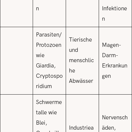
n
Infektione
n
Parasiten/
Tierische
Protozoen
Magen-
und
wie
Darm-
menschlic
Giardia,
Erkrankun
he
Cryptospo
gen
Abwässer
ridium
Schwerme
talle wie
Nervensch
Blei,
Industriea
äden,