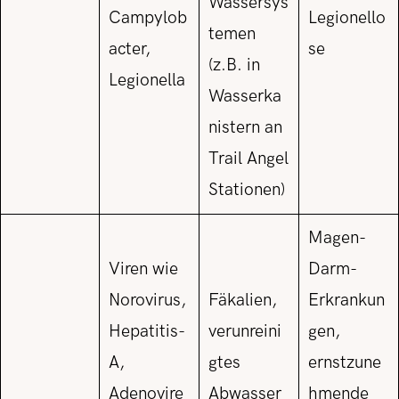
Wassersys
Campylob
Legionello
temen
acter,
se
(z.B. in
Legionella
Wasserka
nistern an
Trail Angel
Stationen)
Magen-
Viren wie
Darm-
Norovirus,
Fäkalien,
Erkrankun
Hepatitis-
verunreini
gen,
A,
gtes
ernstzune
Adenovire
Abwasser
hmende