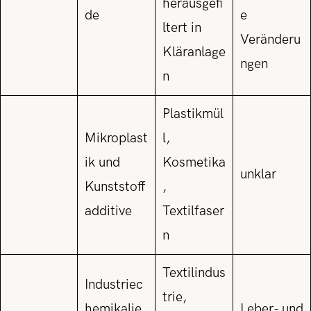
herausgefi
de
e
ltert in
Veränderu
Kläranlage
ngen
n
Plastikmül
Mikroplast
l,
ik und
Kosmetika
unklar
Kunststoff
,
additive
Textilfaser
n
Textilindus
Industriec
trie,
hemikalie
Leber- und