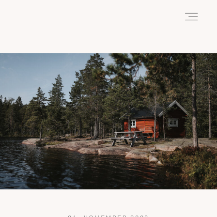
HOME
ABOUT
REISEN
WANDERN
WILDLIFE