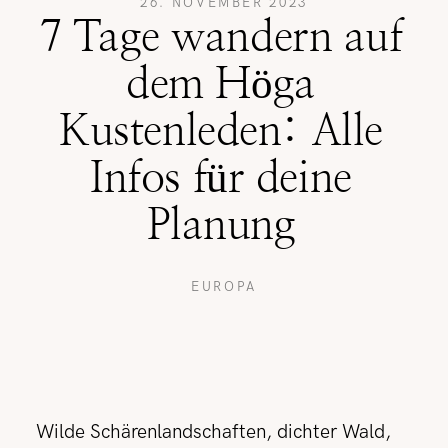
26. NOVEMBER 2023
7 Tage wandern auf
REISETIPPS
dem Höga
Kustenleden: Alle
SHOP
Infos für deine
Planung
KONTAKT
EUROPA
Wilde Schärenlandschaften, dichter Wald,