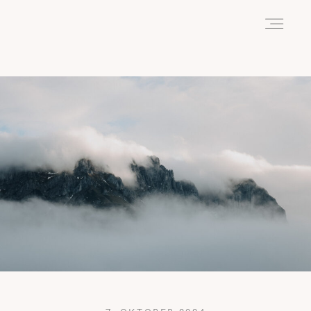
HOME
ABOUT
REISEN
WANDERN
WILDLIFE