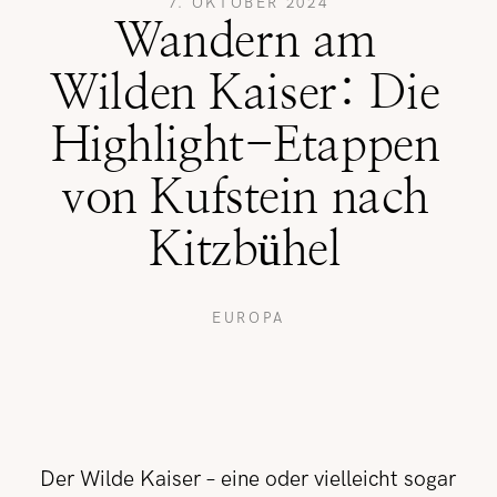
7. OKTOBER 2024
Wandern am
REISETIPPS
Wilden Kaiser: Die
Highlight-Etappen
SHOP
von Kufstein nach
Kitzbühel
KONTAKT
EUROPA
Der Wilde Kaiser – eine oder vielleicht sogar