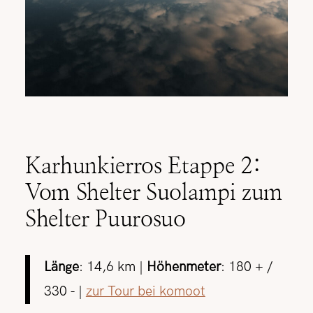
Karhunkierros Etappe 2:
Vom Shelter Suolampi zum
Shelter Puurosuo
Länge
: 14,6 km |
Höhenmeter
: 180 + /
330 - |
zur Tour bei komoot