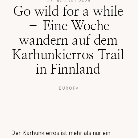
27. AUGUST 2025
Go wild for a while
REISETIPPS
– Eine Woche
wandern auf dem
SHOP
Karhunkierros Trail
in Finnland
KONTAKT
EUROPA
Der Karhunkierros ist mehr als nur ein