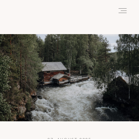
HOME
ABOUT
REISEN
WANDERN
WILDLIFE