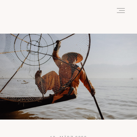
HOME
ABOUT
REISEN
WANDERN
WILDLIFE