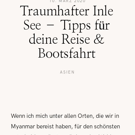
10. MÄRZ 2020
Traumhafter Inle
REISETIPPS
See – Tipps für
deine Reise &
SHOP
Bootsfahrt
KONTAKT
ASIEN
Wenn ich mich unter allen Orten, die wir in
Myanmar bereist haben, für den schönsten