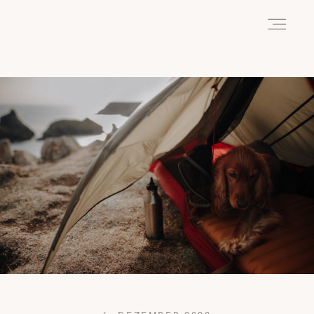
HOME
ABOUT
REISEN
WANDERN
WILDLIFE