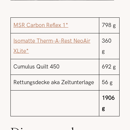
MSR Carbon Reflex 1*
798 g
Isomatte Therm-A-Rest NeoAir
360
XLite*
g
Cumulus Quilt 450
692 g
Rettungsdecke aka Zeltunterlage
56 g
1906
g