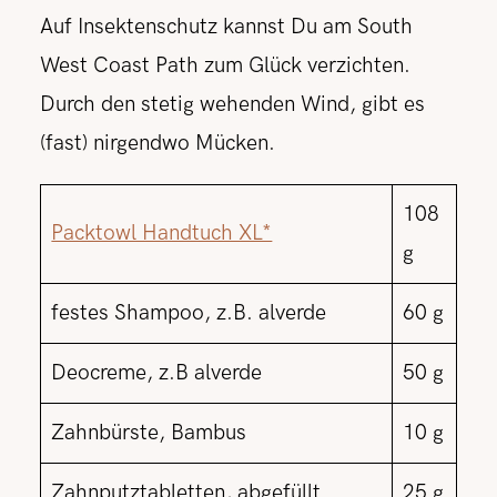
Auf Insektenschutz kannst Du am South
West Coast Path zum Glück verzichten.
Durch den stetig wehenden Wind, gibt es
(fast) nirgendwo Mücken.
108
Packtowl Handtuch XL*
g
festes Shampoo, z.B. alverde
60 g
Deocreme, z.B alverde
50 g
Zahnbürste, Bambus
10 g
Zahnputztabletten, abgefüllt
25 g