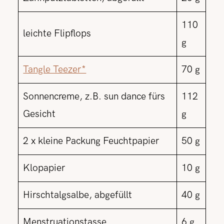
110
leichte Flipflops
g
Tangle Teezer*
70 g
Sonnencreme, z.B. sun dance fürs
112
Gesicht
g
2 x kleine Packung Feuchtpapier
50 g
Klopapier
10 g
Hirschtalgsalbe, abgefüllt
40 g
Menstruationstasse
6 g