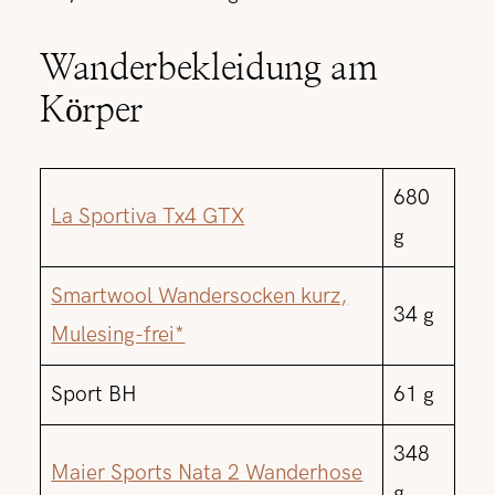
Wanderbekleidung am
Körper
680
La Sportiva Tx4 GTX
g
Smartwool Wandersocken kurz,
34 g
Mulesing-frei*
Sport BH
61 g
348
Maier Sports Nata 2 Wanderhose
g