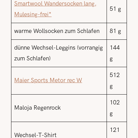
Smartwool Wandersocken lang,
51 g
Mulesing-frei*
warme Wollsocken zum Schlafen
81 g
dünne Wechsel-Leggins (vorrangig
144
zum Schlafen)
g
512
Maier Sports Metor rec W
g
102
Maloja Regenrock
g
121
Wechsel-T-Shirt