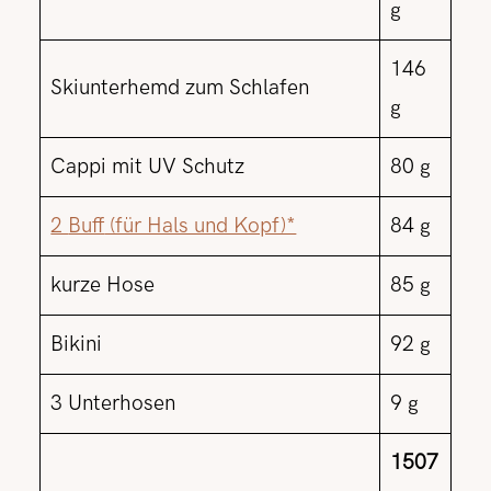
g
146
Skiunterhemd zum Schlafen
g
Cappi mit UV Schutz
80 g
2
Buff
(für Hals und Kopf)*
84 g
kurze Hose
85 g
Bikini
92 g
3 Unterhosen
9 g
1507