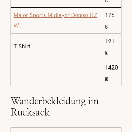
Maier Sports Midlayer
Denise HZ
176
W
g
121
T Shirt
g
1420
g
Wanderbekleidung im
Rucksack