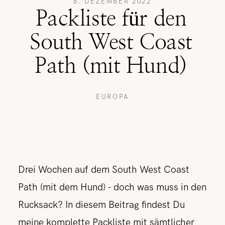
6. DEZEMBER 2022
Packliste für den
REISETIPPS
South West Coast
Path (mit Hund)
SHOP
EUROPA
KONTAKT
Drei Wochen auf dem South West Coast
Path (mit dem Hund) - doch was muss in den
Rucksack? In diesem Beitrag findest Du
meine komplette Packliste mit sämtlicher