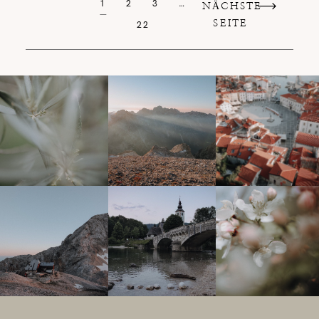
1
2
3
…
NÄCHSTE
SEITE
22