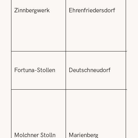
Zinnbergwerk
Ehrenfriedersdorf
his
För
unt
Gru
Leg
Fortuna-Stollen
Deutschneudorf
ver
Ber
ver
mit
Sch
geo
Molchner Stolln
Marienberg