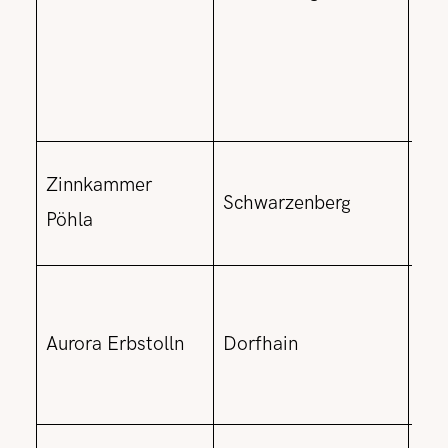
Dem
Dun
aus
kün
Fok
Zinnkammer
Schwarzenberg
mit
Pöhla
Mas
lil
Flu
Aurora Erbstolln
Dorfhain
sel
hä