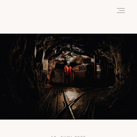
HOME
ABOUT
REISEN
WANDERN
WILDLIFE