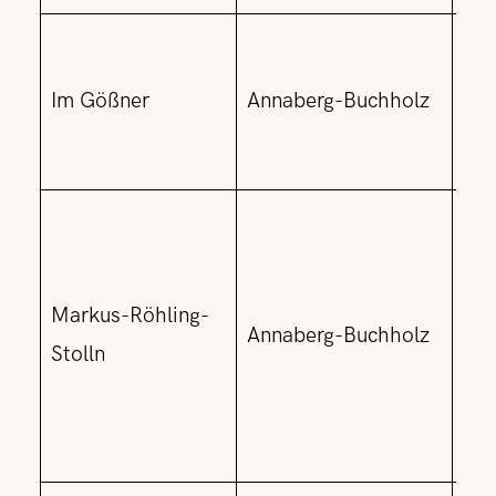
ink
wie
Im Gößner
Annaberg-Buchholz
Ori
150
Zeu
Kob
Jah
Markus-Röhling-
Annaberg-Buchholz
Ura
Stolln
(in
Vor
hoh