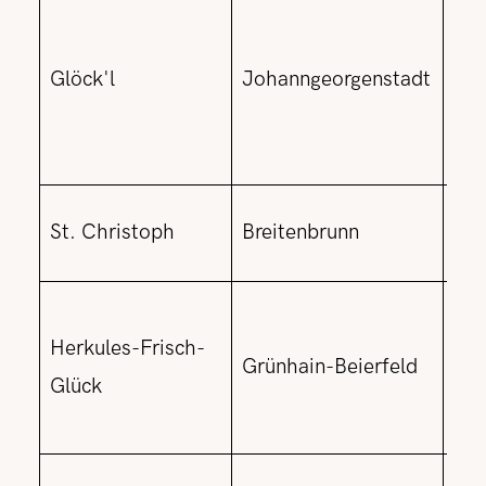
kei
Fok
Glöck'l
Johanngeorgenstadt
Ges
Ura
und
Alt
St. Christoph
Breitenbrunn
Ber
unt
Herkules-Frisch-
Mar
Grünhain-Beierfeld
Glück
Kin
Kin
dre