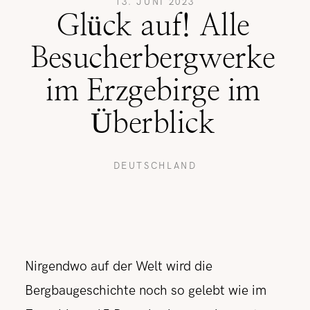
13. JUNI 2023
Glück auf! Alle
REISETIPPS
Besucherbergwerke
im Erzgebirge im
SHOP
Überblick
KONTAKT
DEUTSCHLAND
Nirgendwo auf der Welt wird die
Bergbaugeschichte noch so gelebt wie im