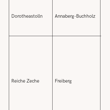
Boo
Ber
Dorotheastolln
Annaberg-Buchholz
ver
Aus
akt
For
Leh
Fre
Erl
Reiche Zeche
Freiberg
Soh
Fah
Dem