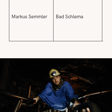
Ber
Markus Semmler
Bad Schlema
Alt
Ber
San