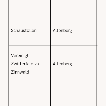
Dun
aus
vgl
Schaustollen
Altenberg
Be
als
sic
Vereinigt
gli
Zwitterfeld zu
Altenberg
202
Zinnwald
Lit
die
Mas
Wa