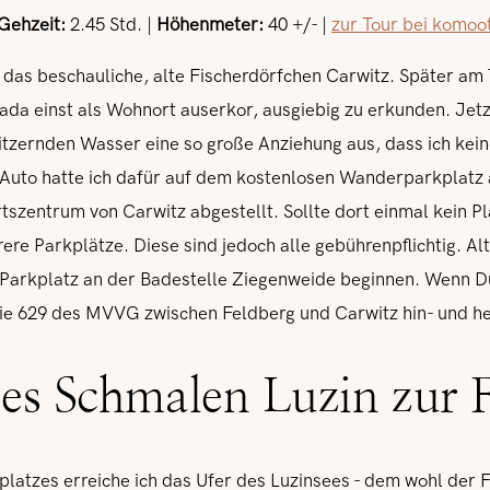
 Gehzeit:
2.45 Std. |
Höhenmeter:
40 +/- |
zur Tour bei komoo
t das beschauliche, alte Fischerdörfchen Carwitz. Später am 
ada einst als Wohnort auserkor, ausgiebig zu erkunden. Jet
litzernden Wasser eine so große Anziehung aus, dass ich kei
 Auto hatte ich dafür auf dem kostenlosen Wanderparkplatz
szentrum von Carwitz abgestellt. Sollte dort einmal kein Pla
re Parkplätze. Diese sind jedoch alle gebührenpflichtig. Alt
arkplatz an der Badestelle Ziegenweide beginnen. Wenn D
linie 629 des MVVG zwischen Feldberg und Carwitz hin- und h
es Schmalen Luzin zur 
platzes erreiche ich das Ufer des Luzinsees - dem wohl der 