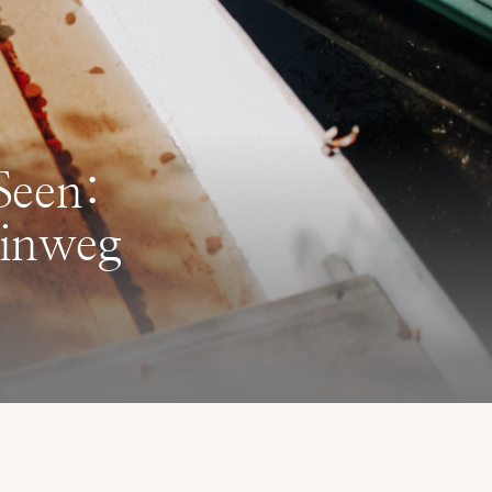
Seen:
linweg