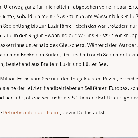
 Uferweg ganz für mich allein - abgesehen von ein paar Enten
uchte, sobald ich meine Nase zu nah am Wasser blicken ließ
See entlang bis zur Luzinfähre - doch das war trotzdem nur 
ie alle in der Region - während der Weichseleiszeit vor knap
wasserrinne unterhalb des Gletschers. Während der Wander
 schmalen Becken im Süden, der deshalb auch Schmaler Luzi
n, bestehend aus Breitem Luzin und Lütter See.
Million Fotos vom See und den taugeküssten Pilzen, erreiche 
als eine der letzten handbetriebenen Seilfähren Europas, s
nd her fuhr, als sie vor mehr als 50 Jahren dort Urlaub gema
ie
Betriebszeiten der Fähre
, bevor Du losläufst.