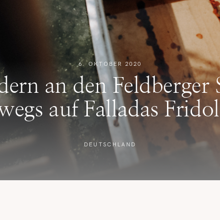
REISETIPPS
SHOP
6. OKTOBER 2020
KONTAKT
ern an den Feldberger 
wegs auf Falladas Frido
DEUTSCHLAND