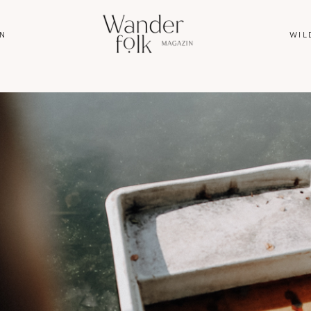
N
WIL
HOME
ABOUT
REISEN
WANDERN
WILDLIFE