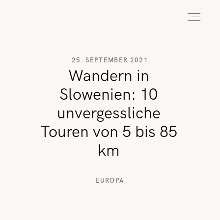
HOME
25. SEPTEMBER 2021
Wandern in
Slowenien: 10
ABOUT
unvergessliche
Touren von 5 bis 85
REISEN
km
WANDERN
EUROPA
WILDLIFE