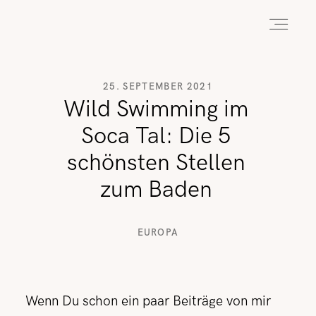
HOME
25. SEPTEMBER 2021
Wild Swimming im
Soca Tal: Die 5
ABOUT
schönsten Stellen
zum Baden
REISEN
EUROPA
WANDERN
Wenn Du schon ein paar Beiträge von mir
WILDLIFE