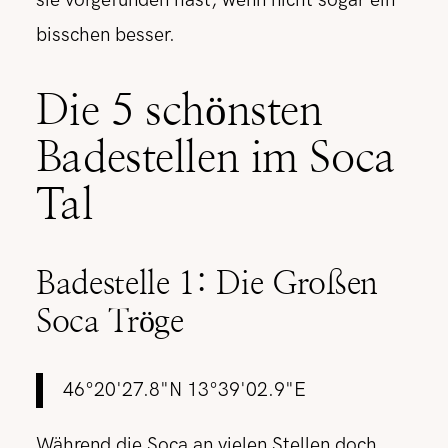
sie vorgefunden hast, wenn nicht sogar ein
bisschen besser.
Die 5 schönsten
Badestellen im Soca
Tal
Badestelle 1: Die Großen
Soca Tröge
46°20'27.8"N 13°39'02.9"E
Während die Soca an vielen Stellen doch