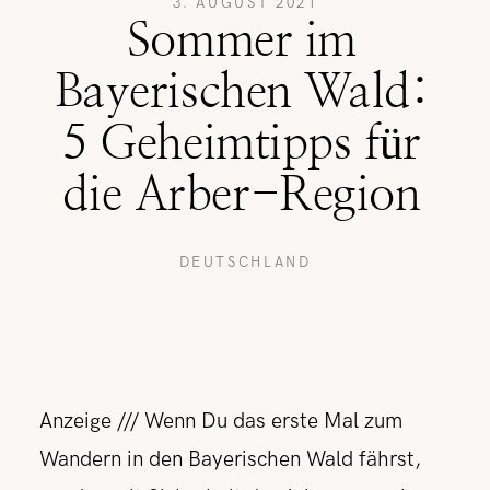
3. AUGUST 2021
Sommer im
REISETIPPS
Bayerischen Wald:
5 Geheimtipps für
SHOP
die Arber-Region
KONTAKT
DEUTSCHLAND
Anzeige /// Wenn Du das erste Mal zum
Wandern in den Bayerischen Wald fährst,