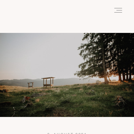
HOME
ABOUT
REISEN
WANDERN
WILDLIFE