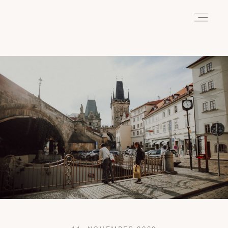
HOME
ABOUT
REISEN
WANDERN
WILDLIFE