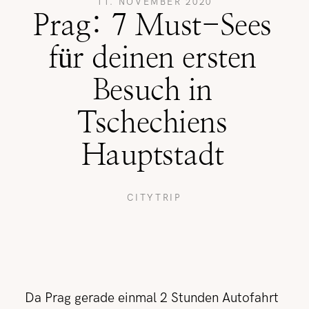
11. NOVEMBER 2020
Prag: 7 Must-Sees
REISETIPPS
für deinen ersten
Besuch in
SHOP
Tschechiens
Hauptstadt
KONTAKT
CITYTRIP
Da Prag gerade einmal 2 Stunden Autofahrt