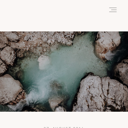
HOME
ABOUT
REISEN
WANDERN
WILDLIFE