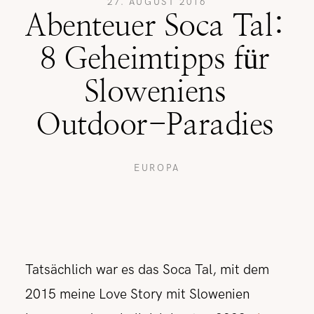
27. AUGUST 2016
Abenteuer Soca Tal:
REISETIPPS
8 Geheimtipps für
Sloweniens
SHOP
Outdoor-Paradies
KONTAKT
EUROPA
Tatsächlich war es das Soca Tal, mit dem
2015 meine Love Story mit Slowenien